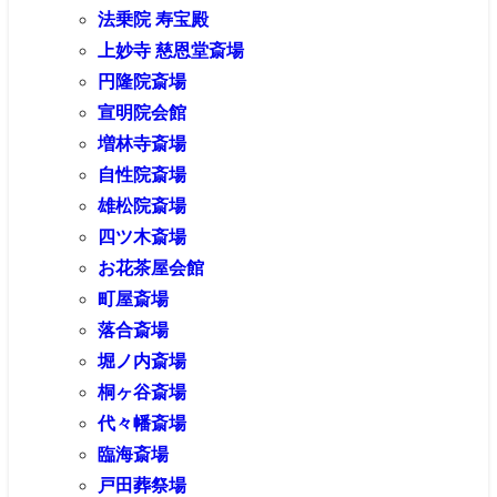
法乗院 寿宝殿
上妙寺 慈恩堂斎場
円隆院斎場
宣明院会館
増林寺斎場
自性院斎場
雄松院斎場
四ツ木斎場
お花茶屋会館
町屋斎場
落合斎場
堀ノ内斎場
桐ヶ谷斎場
代々幡斎場
臨海斎場
戸田葬祭場