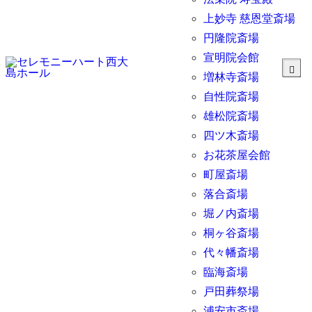
上妙寺 慈恩堂斎場
円隆院斎場
宣明院会館
増林寺斎場
自性院斎場
雄松院斎場
四ツ木斎場
お花茶屋会館
町屋斎場
落合斎場
堀ノ内斎場
桐ヶ谷斎場
代々幡斎場
臨海斎場
戸田葬祭場
浦安市斎場