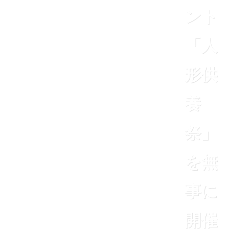
ント
「人
形供
養
祭」
を無
事に
開催