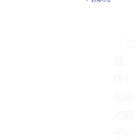
【ご
報
告】
地域
感謝
イベ