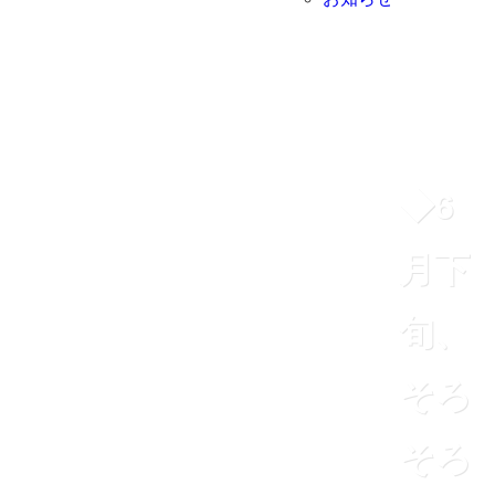
◆6
月下
旬、
そろ
そろ