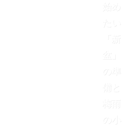
始め
たい
「新
盆」
の準
備と
梅雨
の小