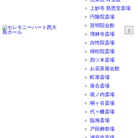
上妙寺 慈恩堂斎場
円隆院斎場
宣明院会館
増林寺斎場
自性院斎場
雄松院斎場
四ツ木斎場
お花茶屋会館
町屋斎場
落合斎場
堀ノ内斎場
桐ヶ谷斎場
代々幡斎場
臨海斎場
戸田葬祭場
浦安市斎場