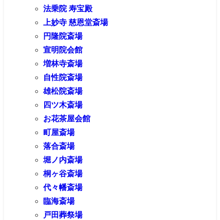
法乗院 寿宝殿
上妙寺 慈恩堂斎場
円隆院斎場
宣明院会館
増林寺斎場
自性院斎場
雄松院斎場
四ツ木斎場
お花茶屋会館
町屋斎場
落合斎場
堀ノ内斎場
桐ヶ谷斎場
代々幡斎場
臨海斎場
戸田葬祭場