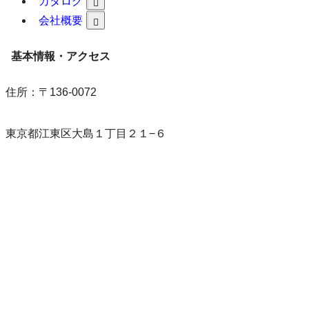
カタログ
24時間365日対応
会社概要
電話する
基本情報・アクセス
友達追加
LINE相談
住所：〒136-0072
フォーム入力
供花注文
東京都江東区大島１丁目２１−６