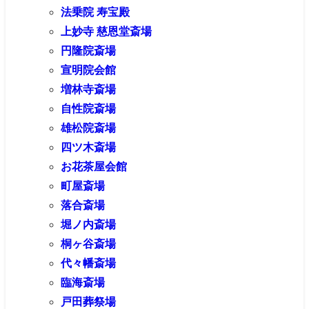
法乗院 寿宝殿
上妙寺 慈恩堂斎場
円隆院斎場
宣明院会館
増林寺斎場
自性院斎場
雄松院斎場
四ツ木斎場
お花茶屋会館
町屋斎場
落合斎場
堀ノ内斎場
桐ヶ谷斎場
代々幡斎場
臨海斎場
戸田葬祭場