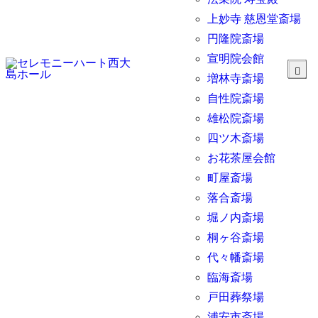
上妙寺 慈恩堂斎場
円隆院斎場
宣明院会館
増林寺斎場
自性院斎場
雄松院斎場
四ツ木斎場
お花茶屋会館
町屋斎場
落合斎場
堀ノ内斎場
桐ヶ谷斎場
代々幡斎場
臨海斎場
戸田葬祭場
浦安市斎場