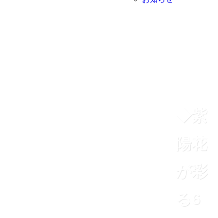
◆紫
陽花
が彩
る6