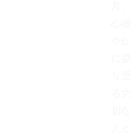
月、
心穏
やか
に振
り返
る大
切な
人と