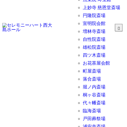
上妙寺 慈恩堂斎場
円隆院斎場
宣明院会館
増林寺斎場
自性院斎場
雄松院斎場
四ツ木斎場
お花茶屋会館
町屋斎場
落合斎場
堀ノ内斎場
桐ヶ谷斎場
代々幡斎場
臨海斎場
戸田葬祭場
浦安市斎場