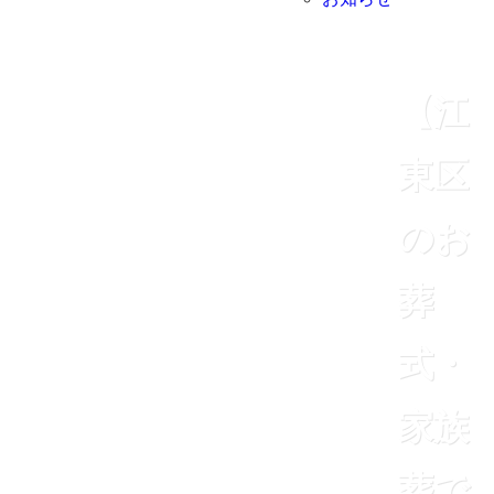
【江
東区
のお
葬
式・
家族
葬で