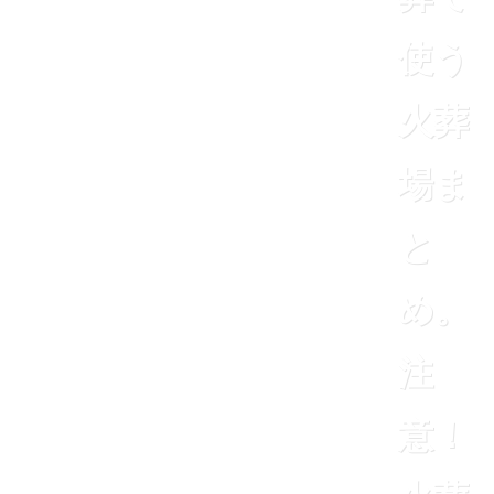
使う
火葬
場ま
と
め。
注
意！