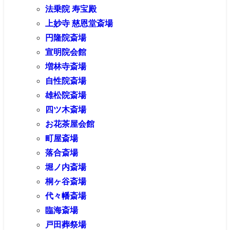
法乗院 寿宝殿
上妙寺 慈恩堂斎場
円隆院斎場
宣明院会館
増林寺斎場
自性院斎場
雄松院斎場
四ツ木斎場
お花茶屋会館
町屋斎場
落合斎場
堀ノ内斎場
桐ヶ谷斎場
代々幡斎場
臨海斎場
戸田葬祭場