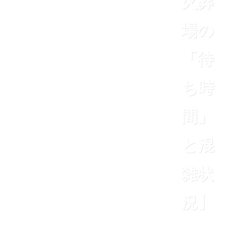
火葬
場の
「待
ち時
間」
と混
雑状
況】