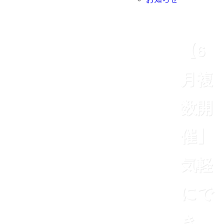
【6
月複
数開
催】
気軽
にで
き