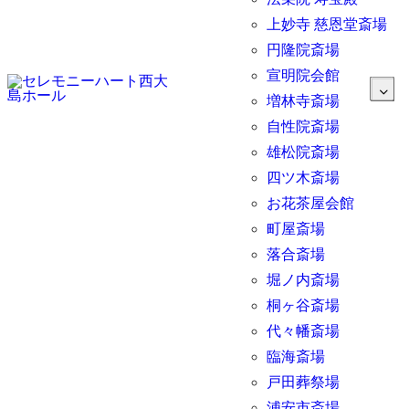
上妙寺 慈恩堂斎場
円隆院斎場
宣明院会館
増林寺斎場
自性院斎場
雄松院斎場
四ツ木斎場
お花茶屋会館
町屋斎場
落合斎場
堀ノ内斎場
桐ヶ谷斎場
代々幡斎場
臨海斎場
戸田葬祭場
浦安市斎場