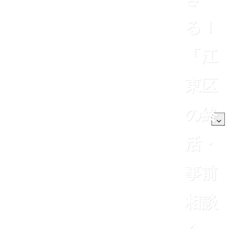
る！
「江
東区
の終
活・
事前
相談