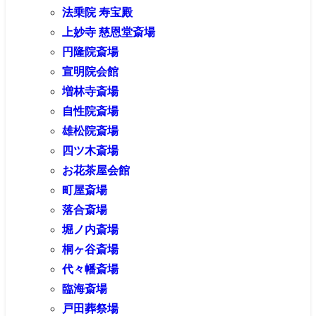
法乗院 寿宝殿
上妙寺 慈恩堂斎場
円隆院斎場
宣明院会館
増林寺斎場
自性院斎場
雄松院斎場
四ツ木斎場
お花茶屋会館
町屋斎場
落合斎場
堀ノ内斎場
桐ヶ谷斎場
代々幡斎場
臨海斎場
戸田葬祭場