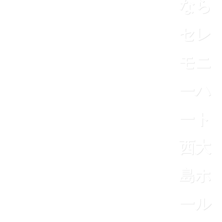
なら
セレ
モニ
ーハ
ート
西大
島ホ
ール