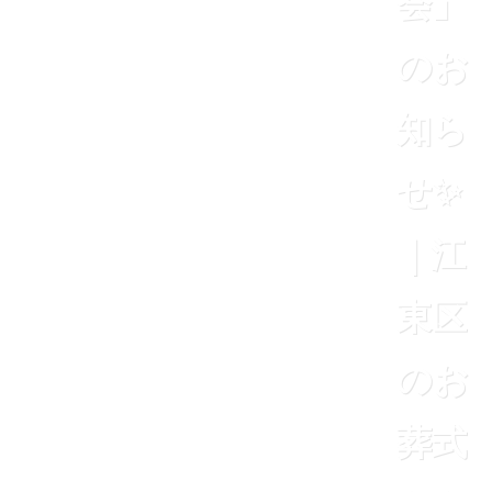
会」
のお
知ら
せ✨
｜江
東区
のお
葬式