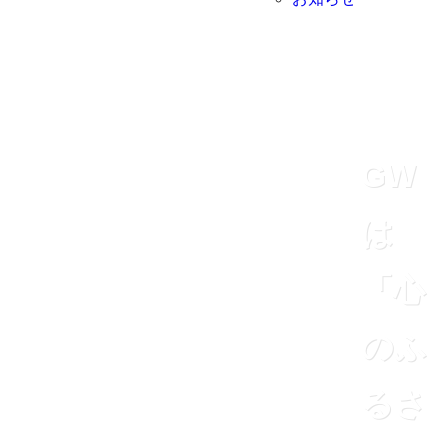
GW
は
「心
のふ
るさ