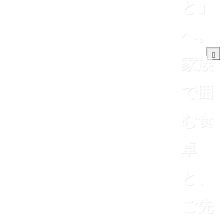
と」
へ。
家族
で囲
む食
卓
と、
ご先