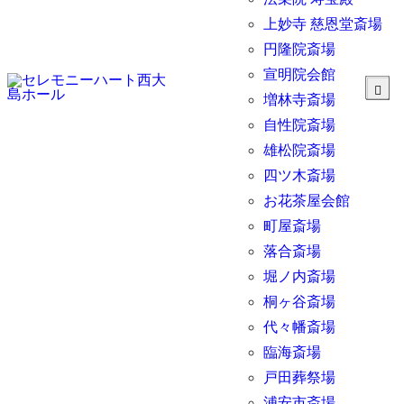
上妙寺 慈恩堂斎場
円隆院斎場
宣明院会館
増林寺斎場
自性院斎場
雄松院斎場
四ツ木斎場
お花茶屋会館
町屋斎場
落合斎場
堀ノ内斎場
桐ヶ谷斎場
代々幡斎場
臨海斎場
戸田葬祭場
浦安市斎場