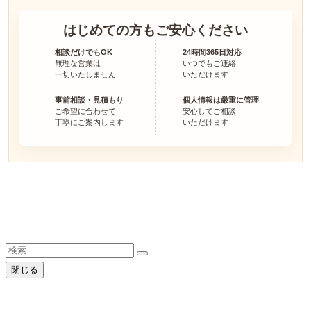
はじめての方も
ご安心ください
相談だけでもOK
24時間365日対応
無理な営業は
いつでもご連絡
一切いたしません
いただけます
事前相談・見積もり
個人情報は厳重に管理
ご希望に合わせて
安心してご相談
丁寧にご案内します
いただけます
24時間365日対応
電話する
友達追加
LINE相談
フォーム入力
閉じる
供花注文