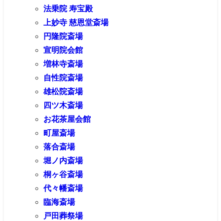
法乗院 寿宝殿
上妙寺 慈恩堂斎場
円隆院斎場
宣明院会館
増林寺斎場
自性院斎場
雄松院斎場
四ツ木斎場
お花茶屋会館
町屋斎場
落合斎場
堀ノ内斎場
桐ヶ谷斎場
代々幡斎場
臨海斎場
戸田葬祭場