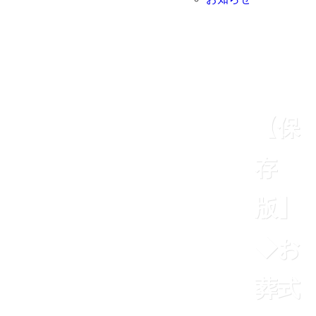
【保
存
版】
◆お
葬式