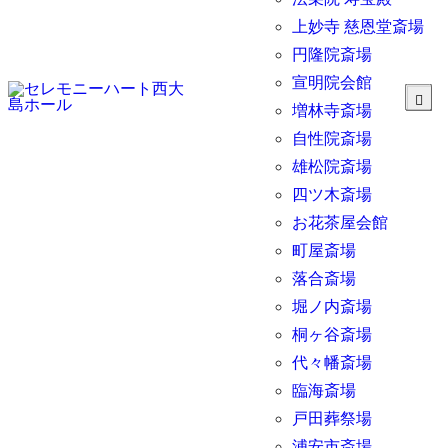
上妙寺 慈恩堂斎場
円隆院斎場
宣明院会館
増林寺斎場
自性院斎場
雄松院斎場
四ツ木斎場
お花茶屋会館
町屋斎場
落合斎場
堀ノ内斎場
桐ヶ谷斎場
代々幡斎場
臨海斎場
戸田葬祭場
浦安市斎場