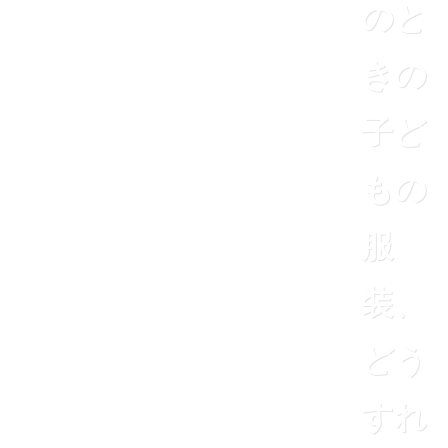
のと
きの
子ど
もの
服
装、
どう
すれ