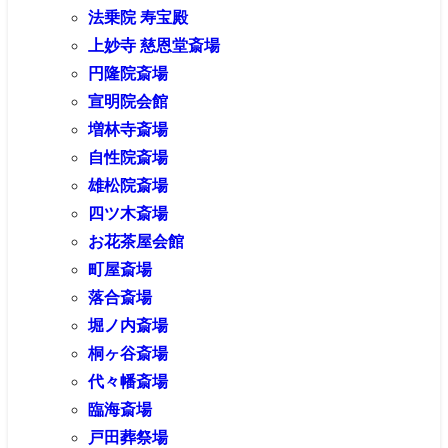
法乗院 寿宝殿
上妙寺 慈恩堂斎場
円隆院斎場
宣明院会館
増林寺斎場
自性院斎場
雄松院斎場
四ツ木斎場
お花茶屋会館
町屋斎場
落合斎場
堀ノ内斎場
桐ヶ谷斎場
代々幡斎場
臨海斎場
戸田葬祭場