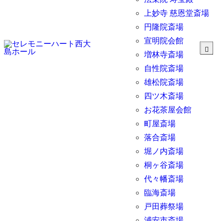
上妙寺 慈恩堂斎場
円隆院斎場
宣明院会館
増林寺斎場
自性院斎場
雄松院斎場
四ツ木斎場
お花茶屋会館
町屋斎場
落合斎場
堀ノ内斎場
桐ヶ谷斎場
代々幡斎場
臨海斎場
戸田葬祭場
浦安市斎場