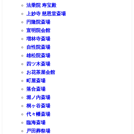
法乗院 寿宝殿
上妙寺 慈恩堂斎場
円隆院斎場
宣明院会館
増林寺斎場
自性院斎場
雄松院斎場
四ツ木斎場
お花茶屋会館
町屋斎場
落合斎場
堀ノ内斎場
桐ヶ谷斎場
代々幡斎場
臨海斎場
戸田葬祭場