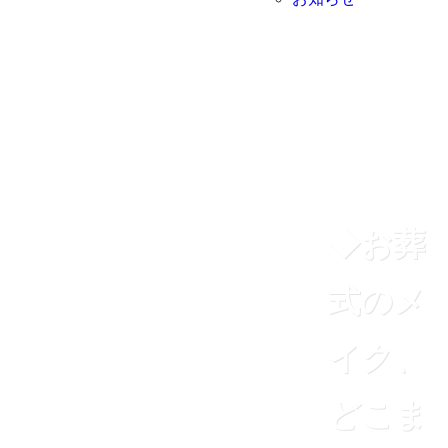
◆お葬
式のメ
イク、
どこま