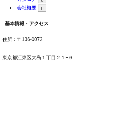
24時間365日対応
会社概要
電話する
基本情報・アクセス
友達追加
LINE相談
住所：〒136-0072
フォーム入力
供花注文
東京都江東区大島１丁目２１−６