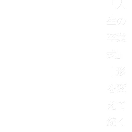
「人
生の
卒業
式」
｜形
を変
えて
続く