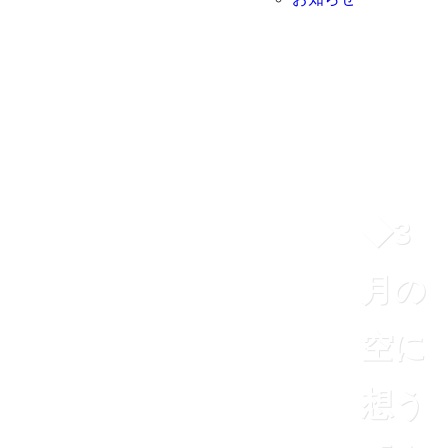
◆3
月の
空に
想う