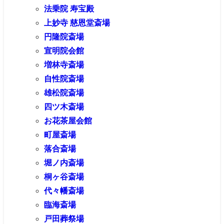
法乗院 寿宝殿
上妙寺 慈恩堂斎場
円隆院斎場
宣明院会館
増林寺斎場
自性院斎場
雄松院斎場
四ツ木斎場
お花茶屋会館
町屋斎場
落合斎場
堀ノ内斎場
桐ヶ谷斎場
代々幡斎場
臨海斎場
戸田葬祭場