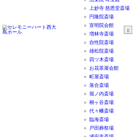
上妙寺 慈恩堂斎場
円隆院斎場
宣明院会館
増林寺斎場
自性院斎場
雄松院斎場
四ツ木斎場
お花茶屋会館
町屋斎場
落合斎場
堀ノ内斎場
桐ヶ谷斎場
代々幡斎場
臨海斎場
戸田葬祭場
浦安市斎場